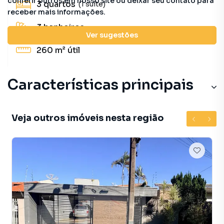
conferir outros em nosso site ou deixar seu contato para
3
quartos
(1 suíte)
receber mais informações.
3
banheiros
Ver sugestões
260 m²
útil
Características principais
Veja outros imóveis nesta região