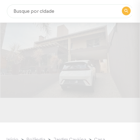
Início
Rolândia
Jardim Caviúna
Casa