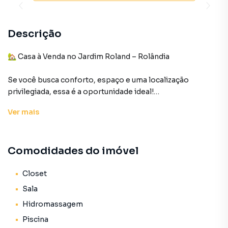
Descrição
🏡 Casa à Venda no Jardim Roland – Rolândia
Se você busca conforto, espaço e uma localização
privilegiada, essa é a oportunidade ideal!
Ver
mais
✨ Imóvel com **260 m² de construção**, além de
piscina, perfeito para quem deseja viver bem e receber
com estilo.
Comodidades do imóvel
**Detalhes do imóvel:**
Closet
* 3 dormitórios (sendo 1 suíte com closet)
Sala
* 3 banheiros (incluindo 1 lavabo)
Hidromassagem
* Sala de jantar
Piscina
* Sala de TV