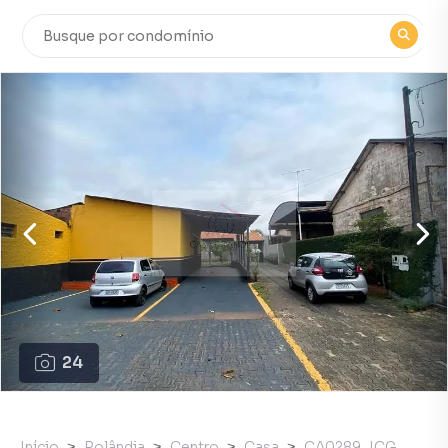
24
Início
Rolândia
Centro
Casa
CA0289_ICG