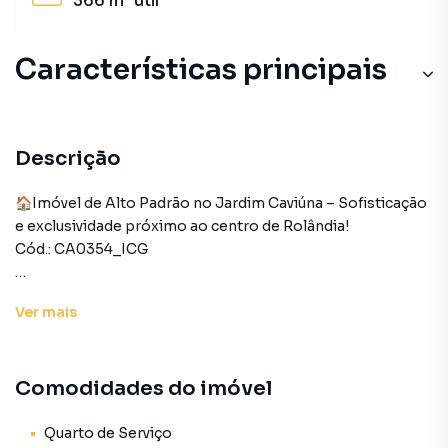
366 m²
útil
Características principais
Descrição
🏠Imóvel de Alto Padrão no Jardim Caviúna – Sofisticação
e exclusividade próximo ao centro de Rolândia!
Cód.: CA0354_ICG
Apresentamos uma residência sofisticada e exclusiva, com
Ver
mais
um projeto diferenciado e ambientes amplos, ideal para
quem busca conforto, elegância e localização privilegiada a
apenas duas quadras do centro da cidade.
Comodidades do imóvel
ÁREA INTERNA
3 quartos, sendo 1 suíte com closet
Quarto de Serviço