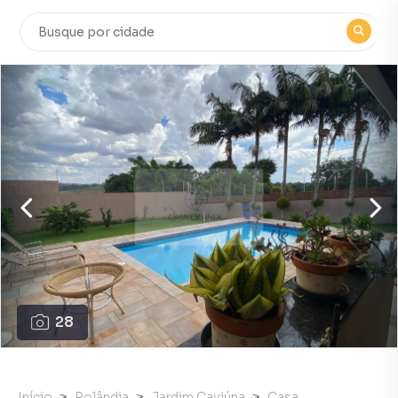
28
Início
Rolândia
Jardim Caviúna
Casa