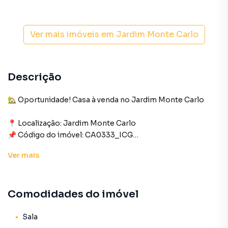
Ver mais imóveis em
Jardim Monte Carlo
Descrição
🏡 Oportunidade! Casa à venda no Jardim Monte Carlo
📍 Localização: Jardim Monte Carlo
📌 Código do imóvel: CA0333_ICG
Ver
mais
Excelente opção para quem busca praticidade e um ótimo
custo-benefício no dia a dia, localizada a apenas 5 minutos
da JBS.
Comodidades do imóvel
ÁREA INTERNA
03 quartos
Sala