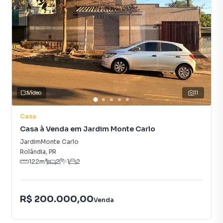
Vídeo
11
Casa
Casa à Venda em Jardim Monte Carlo
JardimMonte Carlo
Rolândia
,
PR
122
m²
2
1
2
R$ 200.000,00
Venda