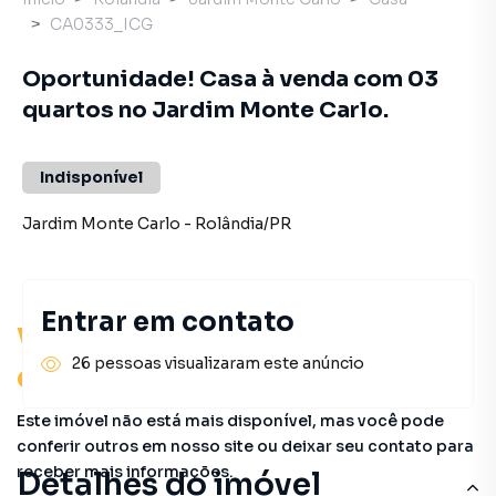
CA0333_ICG
Oportunidade! Casa à venda com 03
quartos no Jardim Monte Carlo.
Indisponível
Jardim Monte Carlo
-
Rolândia
/
PR
Entrar em contato
Você pode encontrar novas
26 pessoas visualizaram este anúncio
oportunidades!
Este imóvel não está mais disponível, mas você pode
conferir outros em nosso site ou deixar seu contato para
receber mais informações.
Detalhes do imóvel