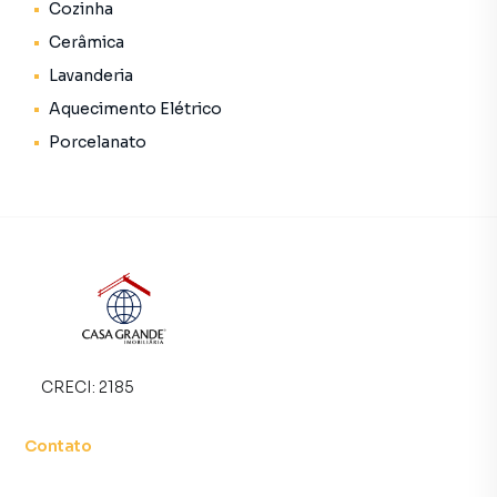
Sala
Cozinha
Cozinha
Cerâmica
Banheiro
Lavanderia
ÁREA EXTERNA
Aquecimento Elétrico
Área de serviço
Porcelanato
Garagem
DIFERENCIAIS
Fácil acesso à JBS
📐 Terreno: 149m²
🏠 Construção: 70m²
Entre em contato para mais informações e agende sua
visita!
CRECI:
2185
📲 Agende sua visita pelo WhatsApp: (43) 99164-1342
Contato
Imobiliária Casa Grande – CRECI: 2185