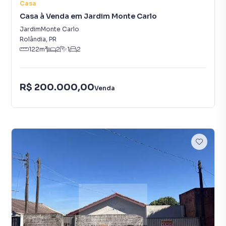
Casa
Casa à Venda em Jardim Monte Carlo
JardimMonte Carlo
Rolândia
,
PR
122
m²
2
1
2
R$ 200.000,00
Venda