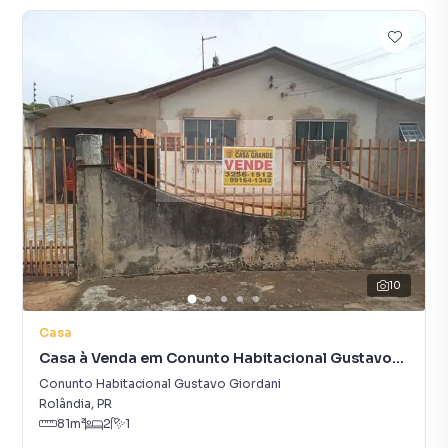
10
Casa
Casa à Venda em Conunto Habitacional Gustavo
Giordani
Conunto Habitacional Gustavo Giordani
Rolândia
,
PR
81
m²
2
1