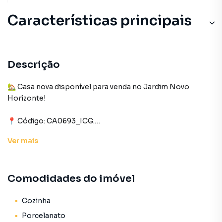
Características principais
Descrição
🏡 Casa nova disponível para venda no Jardim Novo
Horizonte!
📍 Código: CA0693_ICG.
Ver
mais
Uma excelente oportunidade para quem busca conforto,
espaço e um imóvel novinho para morar!
Comodidades do imóvel
📐 Terreno com 300m² (12x25)
🏠 Construção com 105m²
Cozinha
O imóvel conta com:
Porcelanato