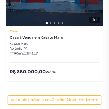
14
Casa
Casa à Venda em Kasato Maro
Kasato Maro
Rolândia
,
PR
90
m²
2
2
1
R$ 380.000,00
Venda
Ver mais imóveis em
Jardim Novo Horizonte