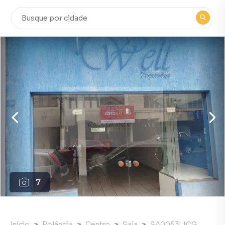
7
Início
Rolândia
Centro
Sala
SA0053_ICG