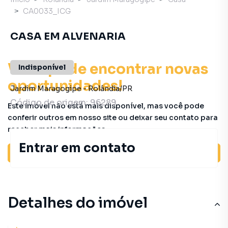
CA0033_ICG
CASA EM ALVENARIA
Você pode encontrar novas
Indisponível
oportunidades!
Jardim Maragogipe
-
Rolândia
/
PR
Código de origem:
96289
Este imóvel não está mais disponível, mas você pode
conferir outros em nosso site ou deixar seu contato para
receber mais informações.
Entrar em contato
Ver sugestões
Detalhes do imóvel