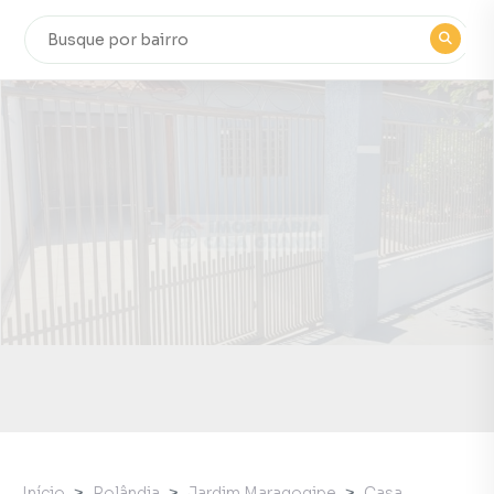
Início
Rolândia
Jardim Maragogipe
Casa