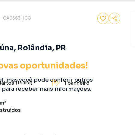
CA0653_ICG
úna, Rolândia, PR
ovas oportunidades!
el, mas você pode conferir outros
uartos
1
banheiro
(1 suíte)
o para receber mais informações.
 m²
struídos