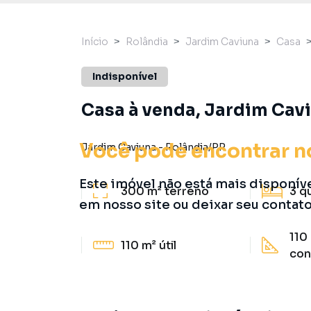
Início
Rolândia
Jardim Caviuna
Casa
Indisponível
Casa à venda, Jardim Cavi
Você pode encontrar n
Jardim Caviuna
-
Rolândia
/
PR
Este imóvel não está mais disponív
300 m²
terreno
3
q
em nosso site ou deixar seu contat
110
110 m²
útil
con