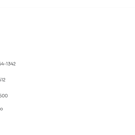
64-1342
512
8500
co