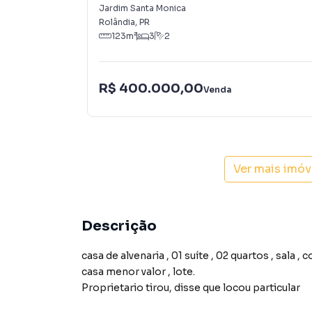
Jardim Santa Monica
Rolândia
,
PR
123
m²
3
2
R$ 400.000,00
Venda
Ver mais imóv
Descrição
casa de alvenaria , 01 suíte , 02 quartos , sala , cozinha , lavanderia e abrigo, aceita ofert
casa menor valor , lote.
Proprietario tirou, disse que locou particular