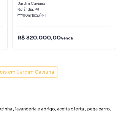
Jardim Caviúna
Cen
Rolândia
,
PR
Rol
80
m²
3
1
R$ 320.000,00
R$
Venda
eis em
Jardim Caviuna
a , pega carro,