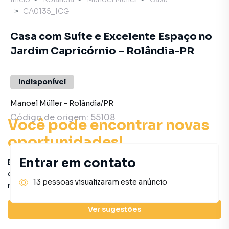
CA0135_ICG
Casa com Suíte e Excelente Espaço no
Jardim Capricórnio – Rolândia-PR
Indisponível
Manoel Müller
-
Rolândia
/
PR
Código de origem:
55108
Você pode encontrar novas
oportunidades!
Entrar em contato
Este imóvel não está mais disponível, mas você pode
conferir outros em nosso site ou deixar seu contato para
13 pessoas visualizaram este anúncio
receber mais informações.
Ver sugestões