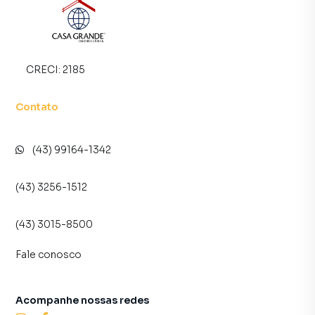
ÁREA INTERNA
• 02 dormitórios
• 01 suíte
CRECI:
2185
• Sala de estar
• Cozinha
Contato
• Banheiro social
• Lavanderia
(43) 99164-1342
ÁREA EXTERNA
(43) 3256-1512
• Garagem
• Espaço externo para circulação e convivência
(43) 3015-8500
DIFERENCIAIS
Fale conosco
• Suíte privativa
• Planta funcional e bem aproveitada
Acompanhe nossas redes
• Excelente opção para moradia ou investimento