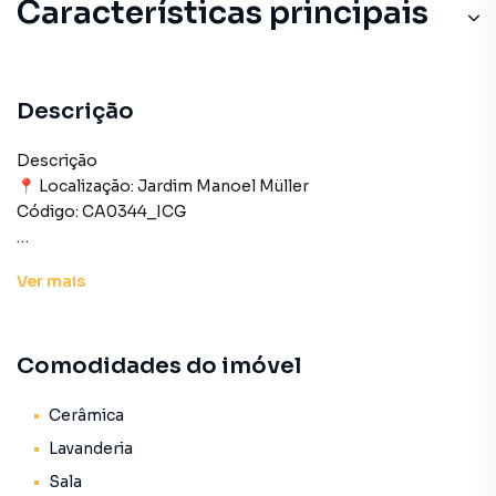
Características principais
Descrição
Descrição
📍 Localização: Jardim Manoel Müller
Código: CA0344_ICG
ÁREA INTERNA:
Ver
mais
– 03 quartos
– Sala
– Cozinha
Comodidades do imóvel
– Banheiro
Cerâmica
ÁREA EXTERNA:
Lavanderia
- Lavanderia coberta
Sala
- Garagem para 02 carros