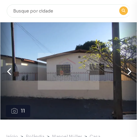
11
Início
Rolândia
Manoel Müller
Casa