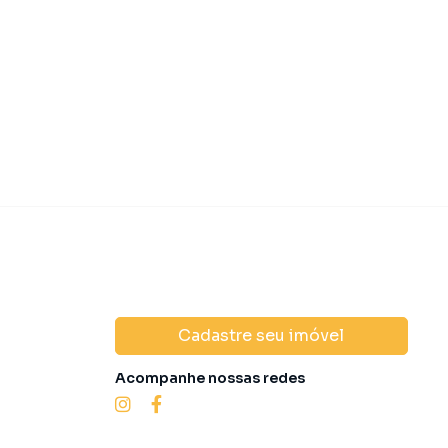
 500.000,00
R$ 550.00
Venda
Cadastre seu imóvel
Acompanhe nossas redes