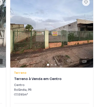
3
Terreno
Ter
Terreno à Venda em Centro
Ter
Centro
Cen
Rolândia
,
PR
Rol
395
m²