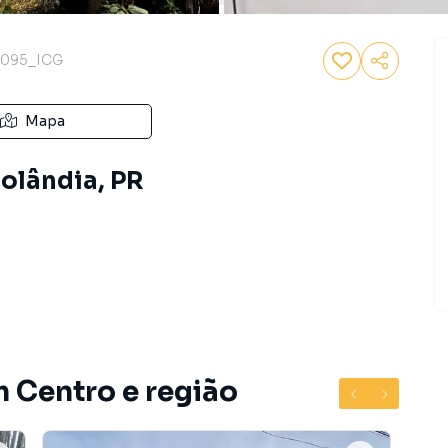
095_ICG
Mapa
Rolândia, PR
m Centro e região