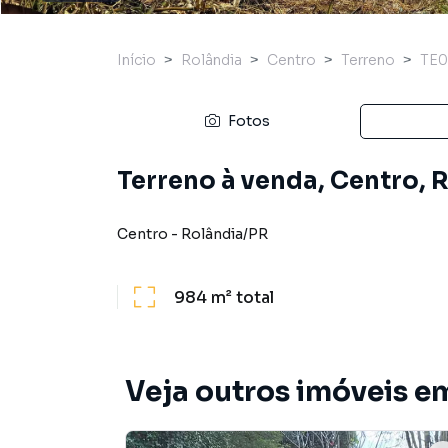
Início
Rolândia
Centro
Terreno
TE0
Fotos
Terreno à venda, Centro, 
Centro
-
Rolândia
/
PR
984 m²
total
Veja outros imóveis e