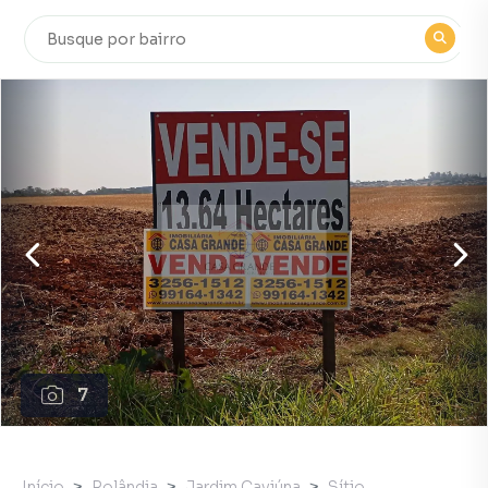
7
Início
Rolândia
Jardim Caviúna
Sítio