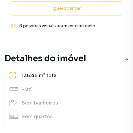
Quero visitar
8 pessoas visualizaram este anúncio
Detalhes do imóvel
136.45 m²
total
-
útil
Sem
banheiros
Sem
quartos