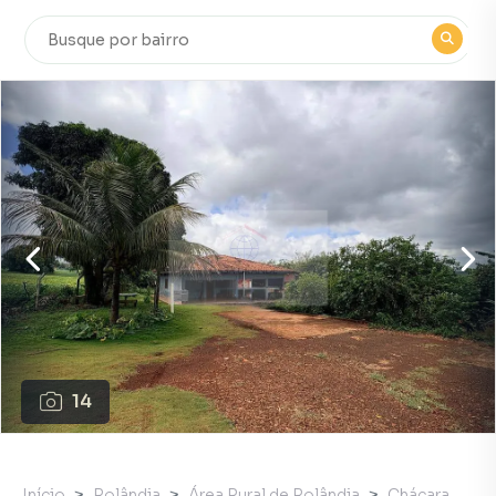
14
Início
Rolândia
Área Rural de Rolândia
Chácara