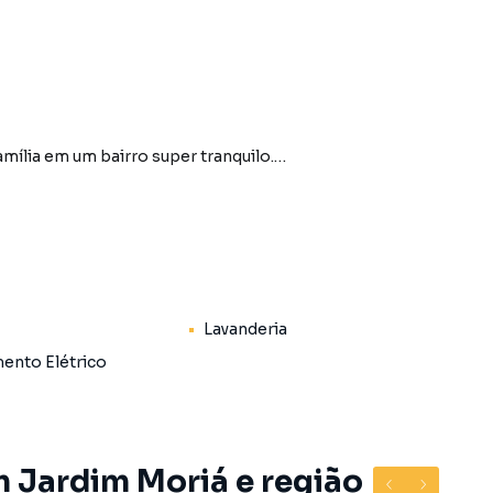
amília em um bairro super tranquilo.
Lavanderia
ento Elétrico
/ou construção de área gourmet
m Jardim Moriá e região