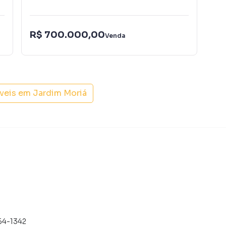
R$ 700.000,00
R$
Venda
óveis em
Jardim Moriá
64-1342