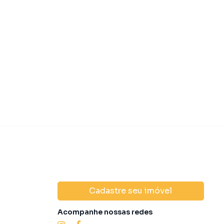
 630.000,00
R$ 650.00
Venda
Cadastre seu imóvel
Acompanhe nossas redes