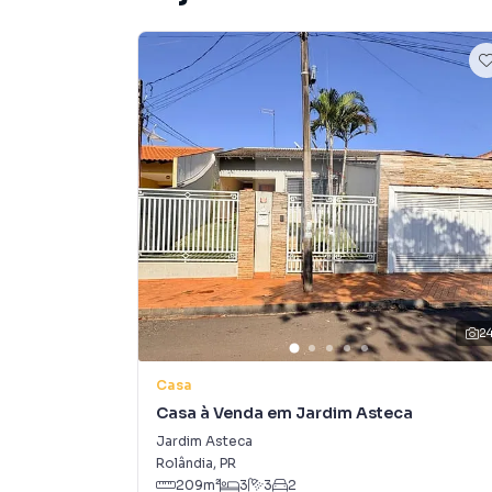
💰 Venda: R$ 600.000,00
📲 Agende sua visita pelo WhatsApp: (43) 991
Imobiliária Casa Grande - CRECI: 2185
2
Casa
Casa à Venda em Jardim Asteca
Jardim Asteca
Rolândia
,
PR
209
m²
3
3
2