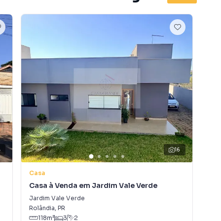
64-1342
4
16
Casa
Ca
Casa à Venda em Jardim Vale Verde
Ca
Jardim Vale Verde
Jar
Rolândia
,
PR
Rol
118
m²
3
2