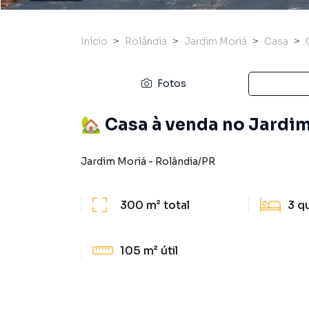
Início
Rolândia
Jardim Moriá
Casa
Fotos
🏡 Casa à venda no Jardi
Jardim Moriá
-
Rolândia
/
PR
300 m²
total
3
q
105 m²
útil