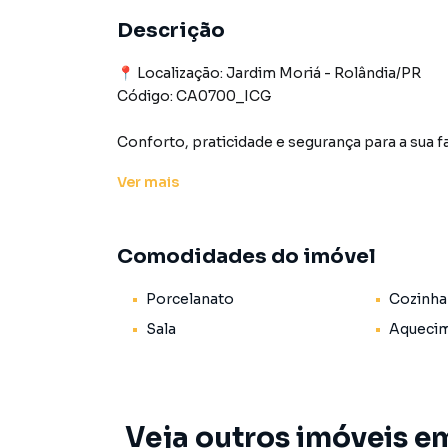
Descrição
📍 Localização: Jardim Moriá - Rolândia/PR
Código: CA0700_ICG
Conforto, praticidade e segurança para a sua f
Ver
mais
ÁREA INTERNA:
– 03 quartos, sendo 01 suíte
– Sala
Comodidades do imóvel
– Cozinha
– Banheiros
Porcelanato
Cozinha
- Lavanderia
Sala
Aquecim
ÁREA EXTERNA:
- Garagem coberta para 2 veículos
- Excelente espaço ao fundo para ampliação e
Veja outros imóveis e
Terreno: 300m² / Construção: 105m²