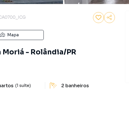
CA0700_ICG
Mapa
m Moriá - Rolândia/PR
uartos
2
banheiros
(1 suíte)