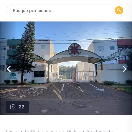
22
Início
Rolândia
Manoel Müller
Apartamento