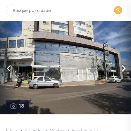
18
Início
Rolândia
Centro
Apartamento