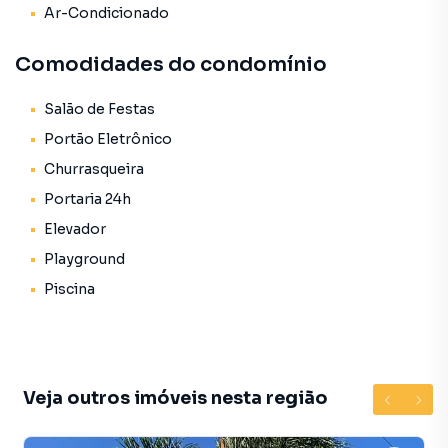
Ar-Condicionado
Área útil: 113m²
💰 Venda: R$ 750.000,00
Comodidades do condomínio
📲 Agende sua visita pelo WhatsApp: (43) 99164-1342
Imobiliária Casa Grande - CRECI: 2185
Salão de Festas
Portão Eletrônico
Churrasqueira
Portaria 24h
Elevador
Playground
Piscina
Veja outros imóveis nesta região