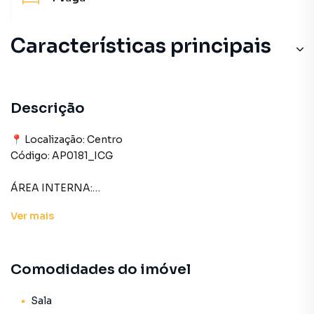
Características principais
Descrição
📍 Localização: Centro
Código: AP0181_ICG
ÁREA INTERNA:
– 03 quartos (sendo uma suíte)
Ver
mais
– Sala de estar
- Sala de jantar
– Cozinha
Comodidades do imóvel
– Banheiro
– Lavanderia
Sala