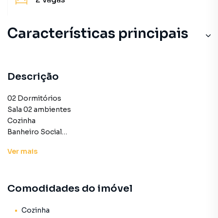
Características principais
Descrição
02 Dormitórios
Sala 02 ambientes
Cozinha
Banheiro Social
Área de serviço
Ver
mais
Garagem para 02 carros
Gás encanado
Salão de festas com churrasqueira
Comodidades do imóvel
Condomínio R$250,00 (Incluso água)
Cozinha