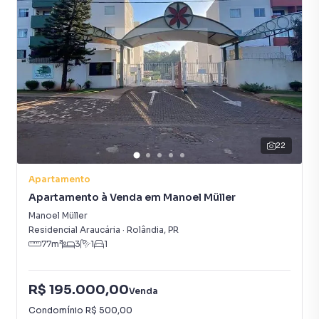
22
Apartamento
Apartamento à Venda em Manoel Müller
Manoel Müller
Residencial Araucária
·
Rolândia
,
PR
77
m²
3
1
1
R$ 195.000,00
Venda
Condomínio
R$ 500,00