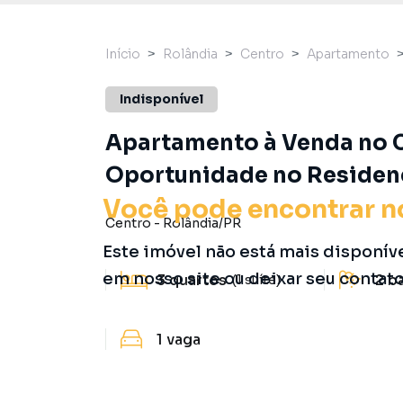
Início
Rolândia
Centro
Apartamento
Indisponível
Apartamento à Venda no C
Oportunidade no Residenc
Você pode encontrar n
Centro
-
Rolândia
/
PR
Este imóvel não está mais disponív
em nosso site ou deixar seu contat
3
quartos
2
b
(1 suíte)
1
vaga