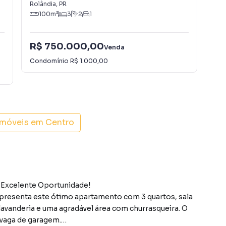
Rolândia
,
PR
Res
100
m²
3
2
1
R$ 750.000,00
Venda
R$
Condomínio
R$ 1.000,00
imóveis em
Centro
 Excelente Oportunidade!
resenta este ótimo apartamento com 3 quartos, sala
lavanderia e uma agradável área com churrasqueira. O
 vaga de garagem.