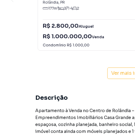
Rolândia
,
PR
177
m²
3
4
2
R$ 2.800,00
Aluguel
R$ 1.000.000,00
Venda
Condomínio
R$ 1.000,00
Ver mais 
Descrição
Apartamento à Venda no Centro de Rolândia –
Empreendimentos Imobiliários Casa Grande ap
espaçosa, cozinha planejada, banheiro social, 
imóvel conta ainda com móveis planejados e 1