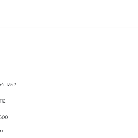
l oferece praticidade, conforto e ótimo potencial de
ão da cidade!
64-1342
512
8500
co