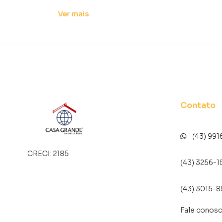
Localizado em região central, o Residencial Go
Ver
mais
valorização.
Não perca essa chance de morar bem no coraç
Contato
(43) 991
CRECI:
2185
(43) 3256-1
(43) 3015-
Fale conos