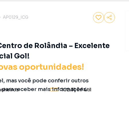
AP0129_ICG
entro de Rolândia – Excelente
ial Gol!
ovas oportunidades!
el, mas você pode conferir outros
o para receber mais informações.
anheiros
102.31 m²
útil