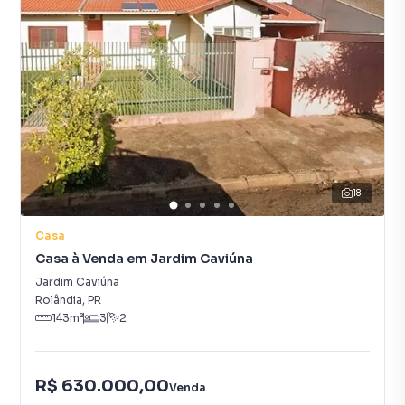
18
Casa
Casa à Venda em Jardim Caviúna
Jardim Caviúna
Rolândia
,
PR
143
m²
3
2
R$ 630.000,00
Venda