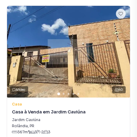
Vídeo
40
Casa
Casa à Venda em Jardim Caviúna
Jardim Caviúna
Rolândia
,
PR
367
m²
3
2
3