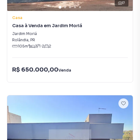
17
Casa
Casa à Venda em Jardim Moriá
Jardim Moriá
Rolândia
,
PR
105
m²
3
2
2
R$ 650.000,00
Venda