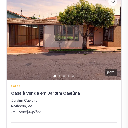
24
Casa
Casa à Venda em Jardim Caviúna
Jardim Caviúna
Rolândia
,
PR
236
m²
3
2