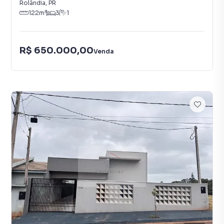
Rolândia
,
PR
122
m²
3
1
R$ 650.000,00
Venda