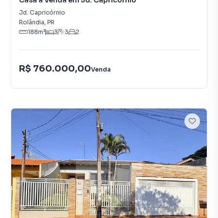
Casa à Venda em Jd. Capricórnio
Jd. Capricórnio
Rolândia
,
PR
188
m²
3
3
2
R$ 760.000,00
Venda