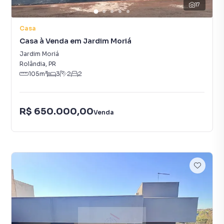
17
Casa
Casa à Venda em Jardim Moriá
Jardim Moriá
Rolândia
,
PR
105
m²
3
2
2
R$ 650.000,00
Venda