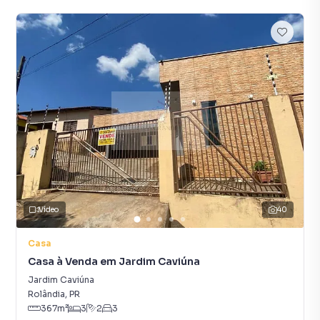
Vídeo
40
Casa
Casa à Venda em Jardim Caviúna
Jardim Caviúna
Rolândia
,
PR
367
m²
3
2
3