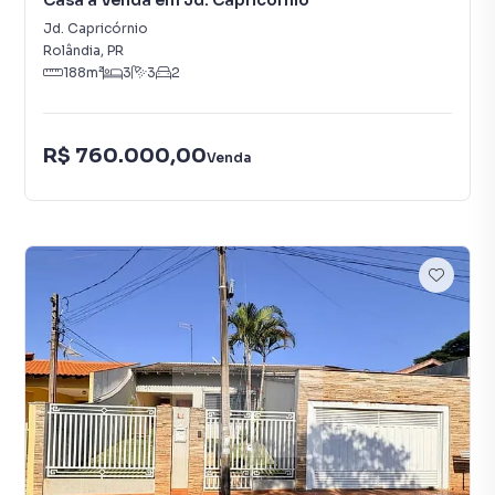
Casa à Venda em Jd. Capricórnio
Jd. Capricórnio
Rolândia
,
PR
188
m²
3
3
2
R$ 760.000,00
Venda