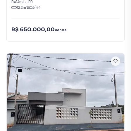
Rolândia
,
PR
122
m²
3
1
R$ 650.000,00
Venda