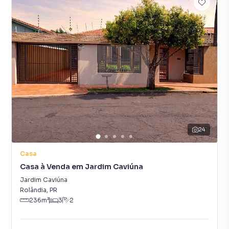
24
Casa
Casa à Venda em Jardim Caviúna
Jardim Caviúna
Rolândia
,
PR
236
m²
3
2