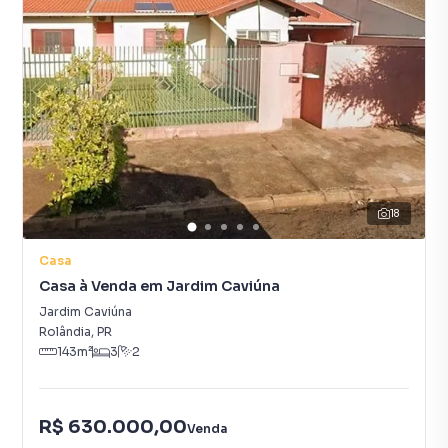
18
Casa
Casa à Venda em Jardim Caviúna
Jardim Caviúna
Rolândia
,
PR
143
m²
3
2
R$ 630.000,00
Venda