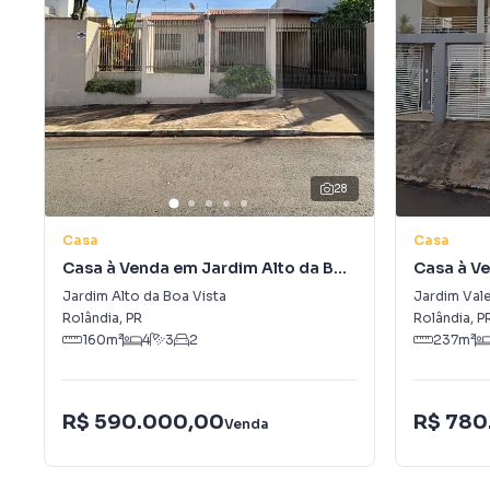
28
Casa
Casa
Casa à Venda em Jardim Alto da Boa
Casa à V
Vista
Jardim Alto da Boa Vista
Jardim Val
Rolândia
,
PR
Rolândia
,
P
160
m²
4
3
2
237
m²
R$ 590.000,00
R$ 780
Venda