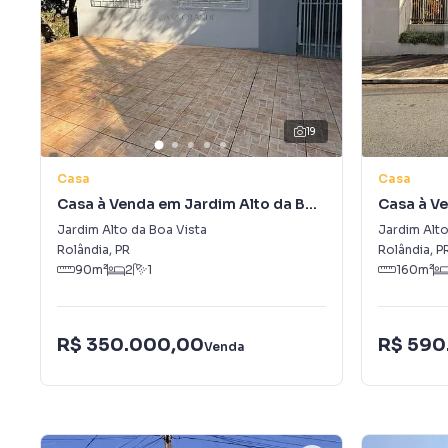
19
Casa
Casa
Casa à Venda em Jardim Alto da Boa
Casa à V
Vista
Vista
Jardim Alto da Boa Vista
Jardim Alto
Rolândia
,
PR
Rolândia
,
P
90
m²
2
1
160
m²
R$ 350.000,00
R$ 590
Venda