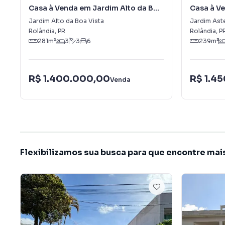
Casa à Venda em Jardim Alto da Boa
Casa à V
Vista
Jardim Alto da Boa Vista
Jardim Ast
Rolândia
,
PR
Rolândia
,
P
281
m²
3
3
6
239
m²
R$ 1.400.000,00
R$ 1.4
Venda
Flexibilizamos sua busca para que encontre mai