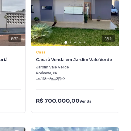
17
16
Casa
oriá
Casa à Venda em Jardim Vale Verde
Jardim Vale Verde
Rolândia
,
PR
118
m²
3
2
R$ 700.000,00
Venda