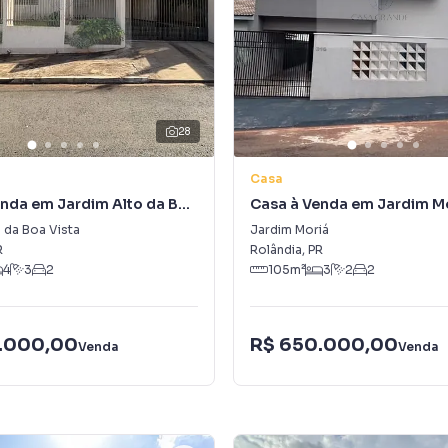
28
Casa
enda em Jardim Alto da Boa
Casa à Venda em Jardim M
 da Boa Vista
Jardim Moriá
R
Rolândia
,
PR
4
3
2
105
m²
3
2
2
.000,00
R$ 650.000,00
Venda
Venda