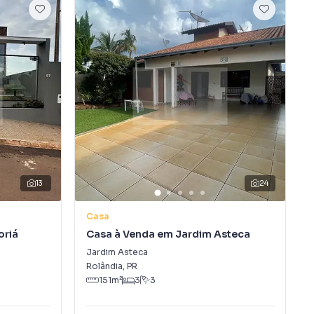
13
24
Casa
oriá
Casa à Venda em Jardim Asteca
Jardim Asteca
Rolândia
,
PR
151
m²
3
3