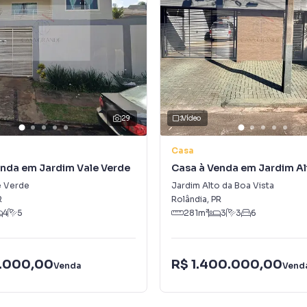
29
Vídeo
Casa
enda em Jardim Vale Verde
Casa à Venda em Jardim Al
Vista
e Verde
Jardim Alto da Boa Vista
R
Rolândia
,
PR
4
5
281
m²
3
3
6
.000,00
R$ 1.400.000,00
Venda
Vend