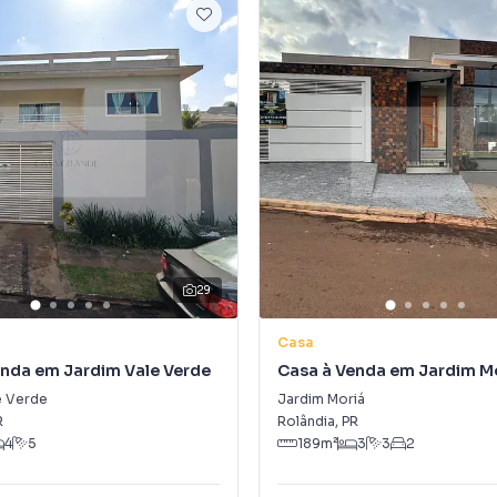
29
Casa
enda em Jardim Vale Verde
Casa à Venda em Jardim M
e Verde
Jardim Moriá
R
Rolândia
,
PR
4
5
189
m²
3
3
2