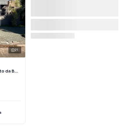
21
to da Boa
a