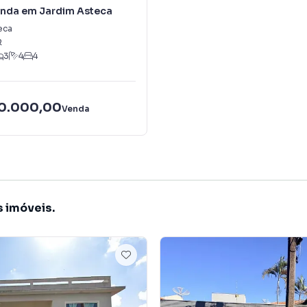
enda em Jardim Asteca
eca
R
3
4
4
50.000,00
Venda
s imóveis.