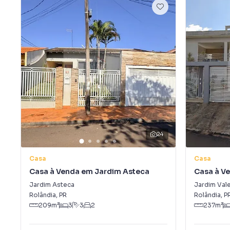
24
Casa
Casa
Casa à Venda em Jardim Asteca
Casa à V
Jardim Asteca
Jardim Val
Rolândia
,
PR
Rolândia
,
P
209
m²
3
3
2
237
m²