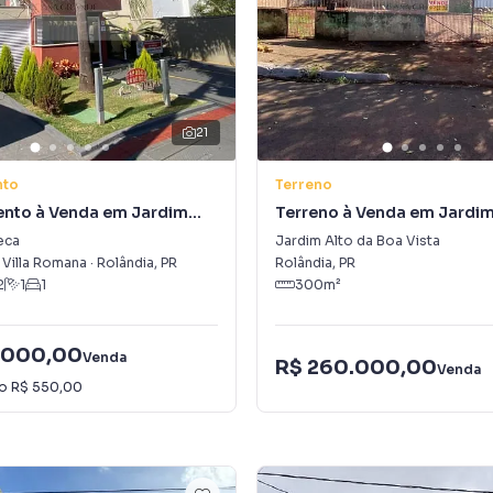
21
nto
Terreno
nto à Venda em Jardim
Terreno à Venda em Jardim
Boa Vista
eca
Jardim Alto da Boa Vista
 Villa Romana
·
Rolândia
,
PR
Rolândia
,
PR
2
1
1
300
m²
.000,00
Venda
R$ 260.000,00
Venda
io
R$ 550,00