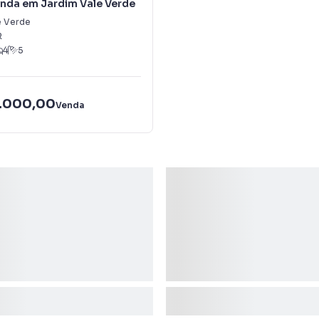
enda em Jardim Vale Verde
e Verde
R
4
5
.000,00
Venda