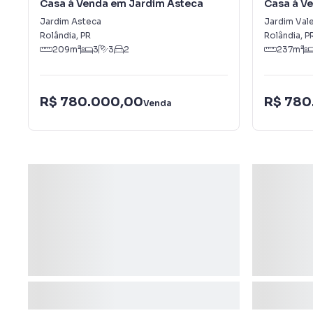
Casa à Venda em Jardim Asteca
Casa à V
Jardim Asteca
Jardim Val
Rolândia
,
PR
Rolândia
,
P
209
m²
3
3
2
237
m²
R$ 780.000,00
R$ 780
Venda