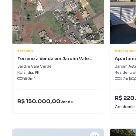
4
Terreno
Apartame
Terreno à Venda em Jardim Vale
Apartame
Verde
Asteca
Jardim Vale Verde
Jardim Ast
Rolândia
,
PR
Residencial
450
m²
57
m²
R$ 220
R$ 150.000,00
Venda
Condomín