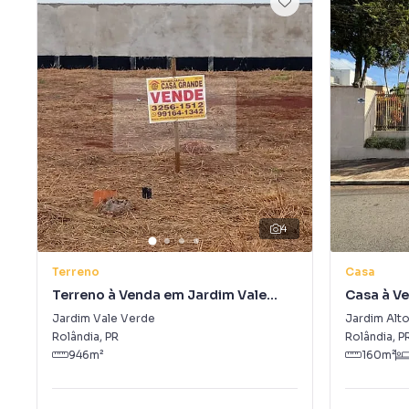
4
Terreno
Casa
Terreno à Venda em Jardim Vale
Casa à V
Verde
Vista
Jardim Vale Verde
Jardim Alto
Rolândia
,
PR
Rolândia
,
P
946
m²
160
m²