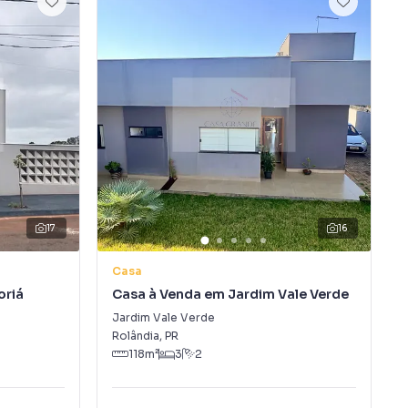
17
16
Casa
oriá
Casa à Venda em Jardim Vale Verde
Jardim Vale Verde
Rolândia
,
PR
118
m²
3
2