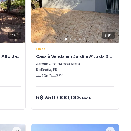
5
19
Casa
 Alto da
Casa à Venda em Jardim Alto da Boa
Vista
Jardim Alto da Boa Vista
Rolândia
,
PR
90
m²
2
1
R$ 350.000,00
Venda