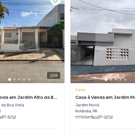
28
Casa
enda em Jardim Alto da Boa
Casa à Venda em Jardim M
 da Boa Vista
Jardim Moriá
R
Rolândia
,
PR
4
3
2
105
m²
3
2
2